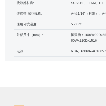
接液部材质:
SUS316、FFKM、PTF
连接管·螺丝规格:
外径1/16”（标准）、外径
使用环境温度:
5~35℃
外部尺寸（mm）:
恒温槽：100Wx90Dx
80Wx220Dx151H
电源:
6.3A、630VA·AC100V 