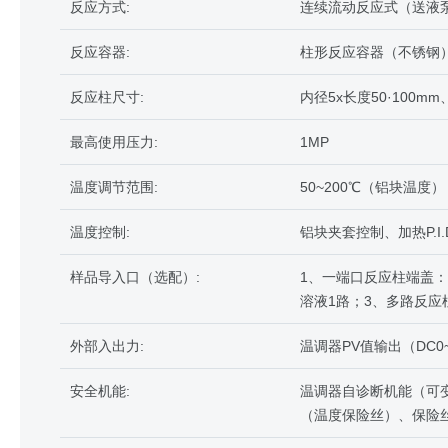
反应方式:
连续流动反应式（送液
反应容器:
柱形反应容器（不锈钢
反应柱尺寸:
内径5x长度50·100mm、
最高使用压力:
1MP
温度调节范围:
50~200℃（铝块温度）
温度控制:
铝块夹套控制、加热P.I
样品导入口（选配）:
1、一端口反应柱端盖：
溶液1路；3、多路反应
外部入出力:
温调器PV值输出（DC
安全机能:
温调器自诊断机能（可
（温度保险丝）、保险