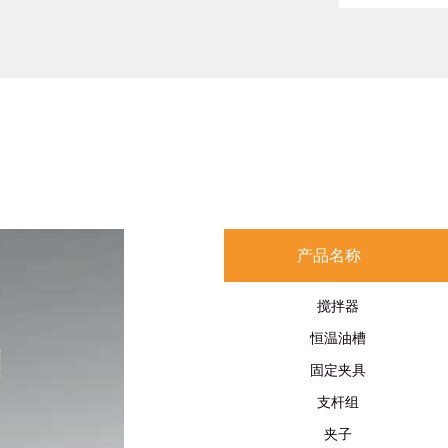
产品名称
搅拌器
恒温油槽
固定夹具
支杆组
夹子