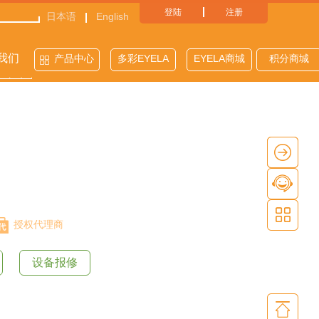
登陆
注册
日本语
English
我们
产品中心
多彩EYELA
EYELA商城
积分商城
授权代理商
设备报修