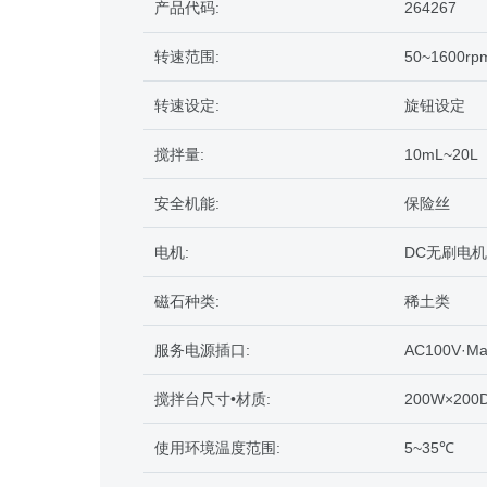
产品代码:
264267
转速范围:
50~1600
转速设定:
旋钮设定
搅拌量:
10mL~20
安全机能:
保险丝
电机:
DC无刷电机
磁石种类:
稀土类
服务电源插口:
AC100V·Ma
搅拌台尺寸•材质:
200W×200
使用环境温度范围:
5~35℃